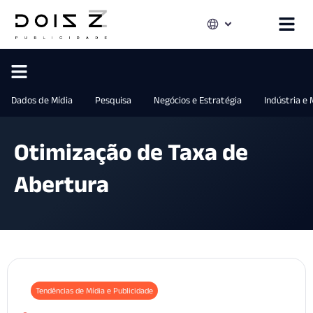
Dados de Mídia
Pesquisa
Negócios e Estratégia
Indústria e
Otimização de Taxa de
Abertura
Tendências de Mídia e Publicidade