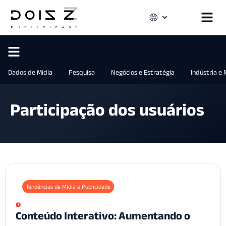
Dados de Mídia
Pesquisa
Negócios e Estratégia
Indústria e
Participação dos usuários
Tendências de Mídia e Publicidade
Conteúdo Interativo: Aumentando o