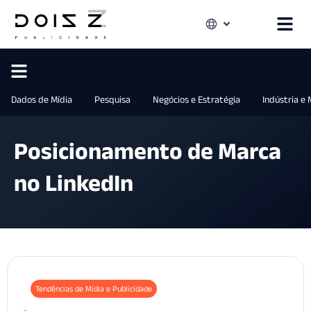
Dados de Mídia
Pesquisa
Negócios e Estratégia
Indústria e
Posicionamento de Marca
no LinkedIn
Tendências de Mídia e Publicidade