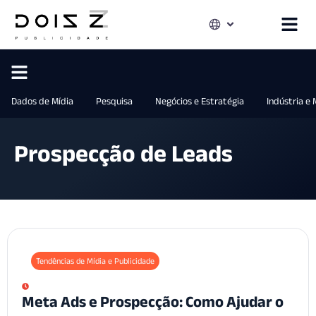
Dados de Mídia
Pesquisa
Negócios e Estratégia
Indústria e
Prospecção de Leads
Tendências de Mídia e Publicidade
Meta Ads e Prospecção: Como Ajudar o