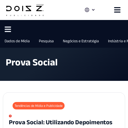
Dados de Mídia
Pesquisa
Negócios e Estratégia
Indústria e
Prova Social
Tendências de Mídia e Publicidade
Prova Social: Utilizando Depoimentos