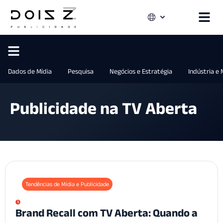
Dados de Mídia
Pesquisa
Negócios e Estratégia
Indústria e
Publicidade na TV Aberta
Tendências de Mídia e Publicidade
Brand Recall com TV Aberta: Quando a