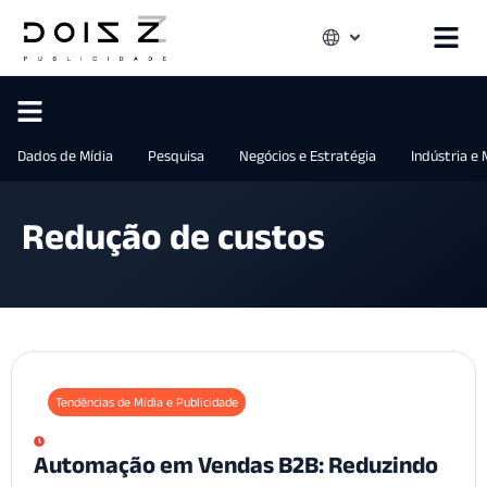
Dados de Mídia
Pesquisa
Negócios e Estratégia
Indústria e
Redução de custos
Tendências de Mídia e Publicidade
Automação em Vendas B2B: Reduzindo