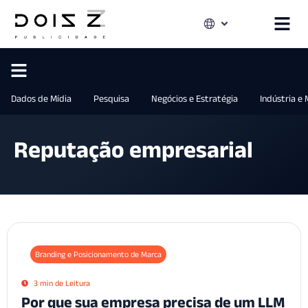
Dados de Mídia
Pesquisa
Negócios e Estratégia
Indústria e
Reputação empresarial
Branding e Posicionamento de Marca
3 min de Leitura
Por que sua empresa precisa de um LLM