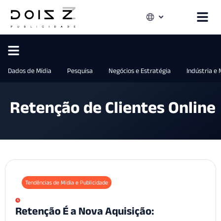
Dados de Mídia
Pesquisa
Negócios e Estratégia
Indústria e
Retenção de Clientes Online
Tendências de Mídia e Publicidade
Retenção É a Nova Aquisição: