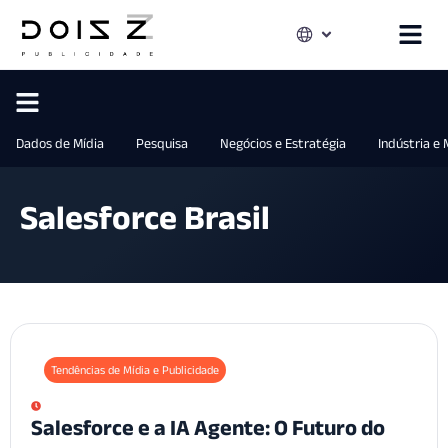
Dados de Mídia
Pesquisa
Negócios e Estratégia
Indústria e
Salesforce Brasil
Tendências de Mídia e Publicidade
Salesforce e a IA Agente: O Futuro do