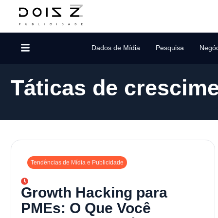
Dados de Mídia
Pesquisa
Negóc
Táticas de crescim
Tendências de Mídia e Publicidade
Growth Hacking para
PMEs: O Que Você