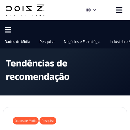
Dados de Mídia
Pesquisa
Negócios e Estratégia
Indústria e
Tendências de
recomendação
Dados de Mídia
Pesquisa