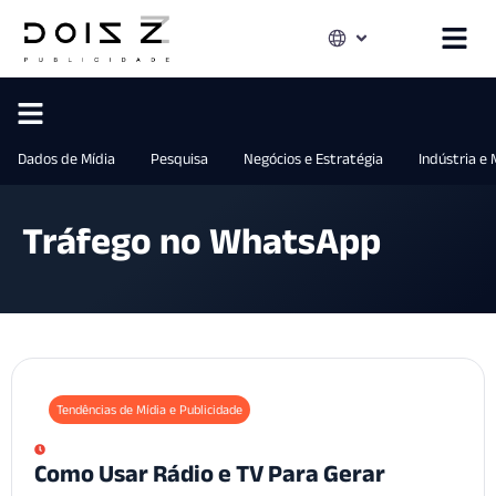
Dados de Mídia
Pesquisa
Negócios e Estratégia
Indústria e
Tráfego no WhatsApp
Tendências de Mídia e Publicidade
Como Usar Rádio e TV Para Gerar