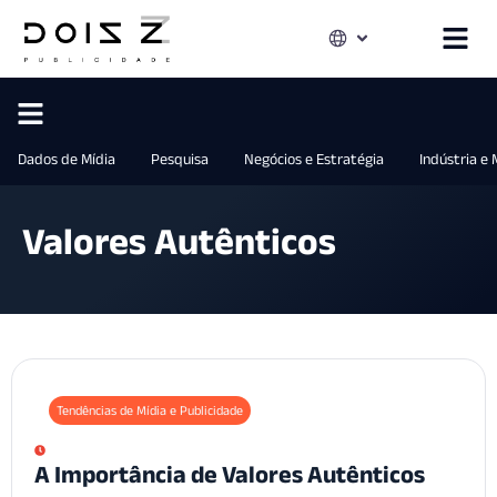
Dados de Mídia
Pesquisa
Negócios e Estratégia
Indústria e
Valores Autênticos
Tendências de Mídia e Publicidade
A Importância de Valores Autênticos