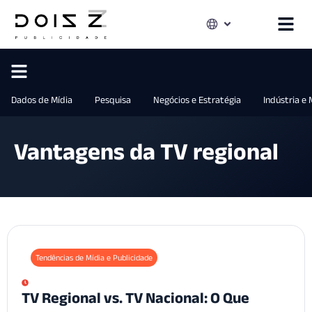
Dados de Mídia
Pesquisa
Negócios e Estratégia
Indústria e
Vantagens da TV regional
Tendências de Mídia e Publicidade
TV Regional vs. TV Nacional: O Que