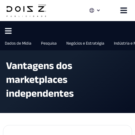
Dados de Mídia
Pesquisa
Negócios e Estratégia
Indústria e
Vantagens dos
marketplaces
independentes