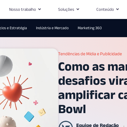
Nosso trabalho
Soluções
Conteúdo
ios e Estratégia
Indústria e Mercado
Marketing 360
Tendências de Mídia e Publicidade
Como as mar
desafios vi
amplificar 
Bowl
Equipe de Redação