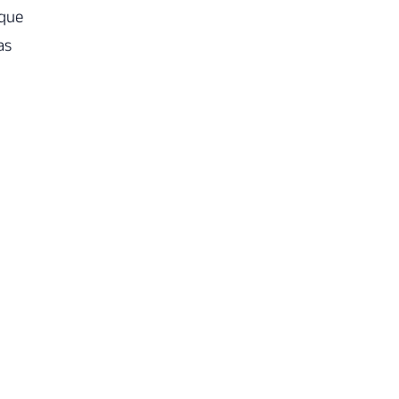
que
as