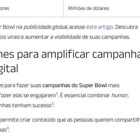
ores
Milhões de dólares
r Bowl na
publicidade global
, acesse
este artigo
. Descubra
os virais
e aumentar a visibilidade de suas campanhas.
mes para amplificar campanh
ital
s
para fazer suas
campanhas do Super Bowl
mais
3
 fazer elas se engajarem
. É essencial combinar
humor
,
3
nhas tenham sucesso
.
 permite criar conteúdo que as pessoas querem compartilh
4
has
.