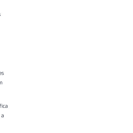
s
es
am
fica
 a