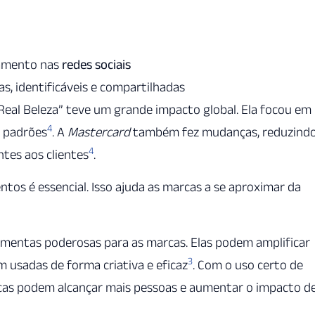
jamento nas
redes sociais
, identificáveis e compartilhadas
Real Beleza” teve um grande impacto global. Ela focou em
4
e padrões
. A
Mastercard
também fez mudanças, reduzind
4
ntes aos clientes
.
os é essencial. Isso ajuda as marcas a se aproximar da
mentas poderosas para as marcas. Elas podem amplificar
3
m usadas de forma criativa e eficaz
. Com o uso certo de
rcas podem alcançar mais pessoas e aumentar o impacto d