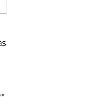
as
ar.