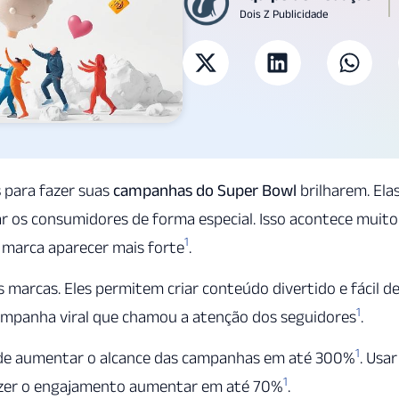
Dois Z Publicidade
s
para fazer suas
campanhas do Super Bowl
brilharem. Ela
 os consumidores de forma especial. Isso acontece muito
1
marca aparecer mais forte
.
marcas. Eles permitem criar conteúdo divertido e fácil d
1
ampanha viral que chamou a atenção dos seguidores
.
1
pode aumentar o alcance das campanhas em até 300%
. Usar
1
fazer o engajamento aumentar em até 70%
.