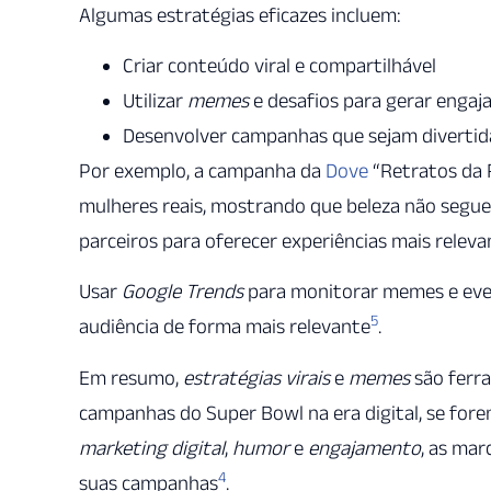
Algumas estratégias eficazes incluem:
Criar conteúdo viral e compartilhável
Utilizar
memes
e desafios para gerar enga
Desenvolver campanhas que sejam divertidas
Por exemplo, a campanha da
Dove
“Retratos da 
mulheres reais, mostrando que beleza não segu
parceiros para oferecer experiências mais releva
Usar
Google Trends
para monitorar memes e event
5
audiência de forma mais relevante
.
Em resumo,
estratégias virais
e
memes
são ferra
campanhas do Super Bowl na era digital, se fore
marketing digital
,
humor
e
engajamento
, as ma
4
suas campanhas
.