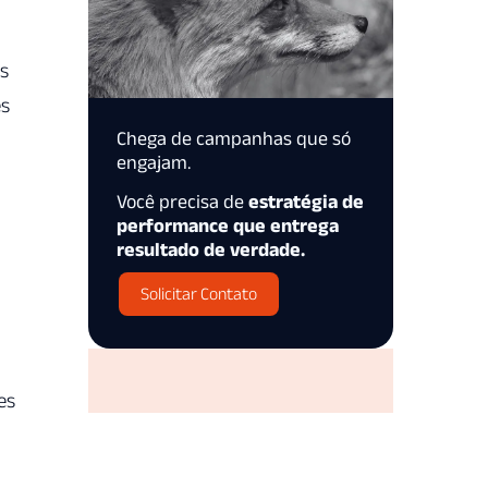
os
es
Chega de campanhas que só
engajam.
Você precisa de
estratégia de
performance que entrega
resultado de verdade.
Solicitar Contato
es