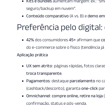
Kits e bundles
aumentam margem: ex.: “smart
seguro/backup em nuvem”.
Conteúdo comparativo
(A vs. B) e
demo em 
Preferência pelo digita
42%
dos consumidores
45+
afirmam que
c
do e-commerce sobre o físico (tendência já
Aplicação prática
UX sem atrito
: páginas rápidas, fotos clara
troca transparente
.
Pagamentos
: destaque
parcelamento
no ca
(cashback/desconto); garanta
one-click
par
Omnichannel
:
compre online, retire na loja
(
confirmação, status e pós-venda.