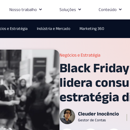
Nosso trabalho
Soluções
Conteúdo
ios e Estratégia
Indústria e Mercado
Marketing 360
Negócios e Estratégia
Black Friday
lidera cons
estratégia d
Cleuder Inocêncio
Gestor de Contas