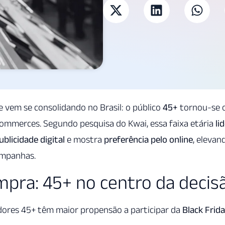
vem se consolidando no Brasil: o público
45+
tornou-se 
commerces. Segundo pesquisa do Kwai, essa faixa etária
li
blicidade digital
e mostra
preferência pelo online
, elevan
ampanhas.
ompra: 45+ no centro da decis
dores 45+ têm maior propensão a participar da
Black Frid