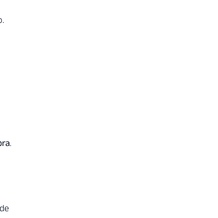
o.
pra
.
 de