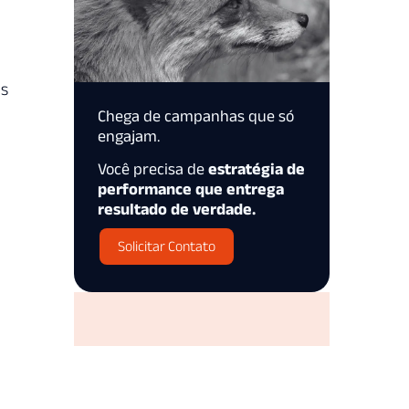
ns
Chega de campanhas que só
engajam.
Você precisa de
estratégia de
performance que entrega
resultado de verdade.
Solicitar Contato