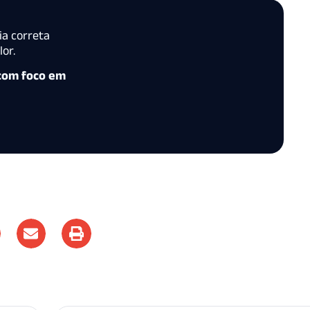
ia correta
or.
 com foco em