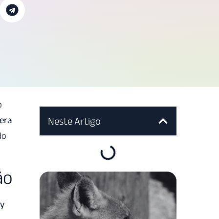
o
dera
Neste Artigo
do
ão
ay