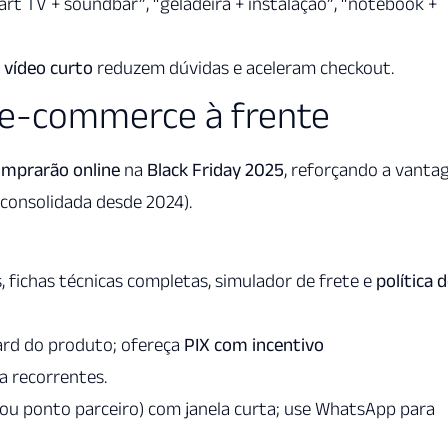
 TV + soundbar”, “geladeira + instalação”, “notebook +
vídeo curto
reduzem dúvidas e aceleram checkout.
l: e-commerce à frente
omprarão online
na
Black Friday 2025
, reforçando a vant
 consolidada desde 2024).
s, fichas técnicas completas, simulador de frete e
política 
rd do produto; ofereça
PIX com incentivo
a recorrentes.
ou ponto parceiro) com janela curta; use WhatsApp para