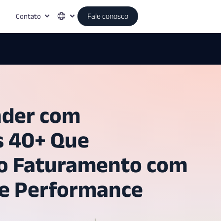
Contato
Fale conosco
nder com
s 40+ Que
 o Faturamento com
de Performance