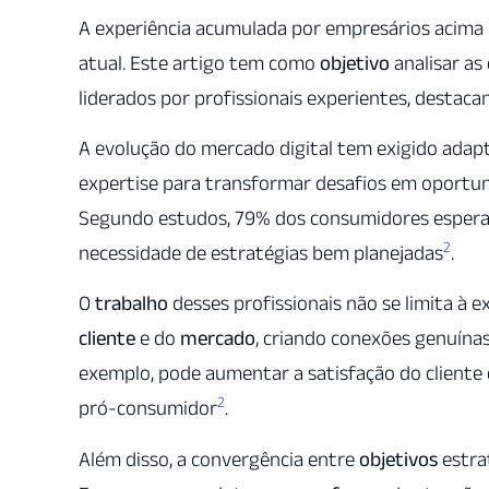
A experiência acumulada por empresários acima 
atual. Este artigo tem como
objetivo
analisar as
liderados por profissionais experientes, destac
A evolução do mercado digital tem exigido adap
expertise para transformar desafios em oportuni
Segundo estudos, 79% dos consumidores esperam
2
necessidade de estratégias bem planejadas
.
O
trabalho
desses profissionais não se limita à
cliente
e do
mercado
, criando conexões genuína
exemplo, pode aumentar a satisfação do cliente
2
pró-consumidor
.
Além disso, a convergência entre
objetivos
estrat