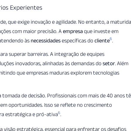
ios Experientes
ade, que exige inovação e agilidade. No entanto, a maturid
luções com maior precisão. A
empresa
que investe em
6
, atendendo às
necessidades
específicas do
cliente
.
para superar barreiras. A integração de equipes
soluções inovadoras, alinhadas às demandas do
setor
. Além
ermitindo que empresas maduras explorem tecnologias
 tomada de decisão. Profissionais com mais de 40 anos t
em oportunidades. Isso se reflete no crescimento
6
 estratégica e pró-ativa
.
 visão estratégica, essencial para enfrentar os desafios