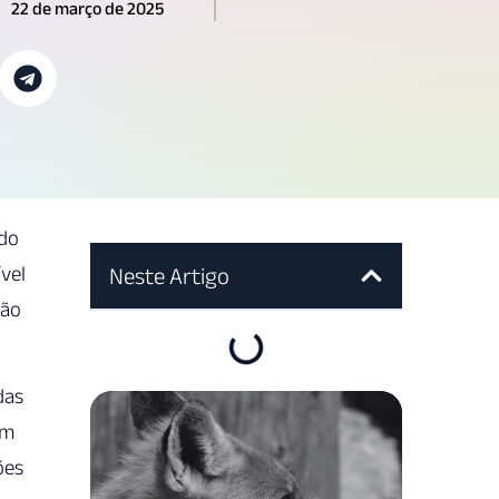
22 de março de 2025
ndo
vel
Neste Artigo
ção
das
em
ões