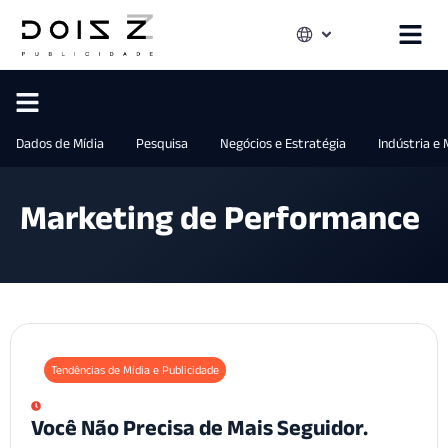
Dados de Mídia
Pesquisa
Negócios e Estratégia
Indústria e
Marketing de Performance
Tendências de Mídia e Publicidade
Você Não Precisa de Mais Seguidor.