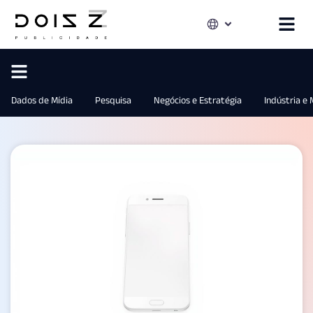
Dados de Mídia
Pesquisa
Negócios e Estratégia
Indústria e