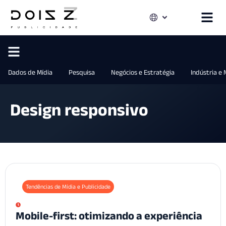
Dados de Mídia
Pesquisa
Negócios e Estratégia
Indústria e
Design responsivo
Tendências de Mídia e Publicidade
Mobile-first: otimizando a experiência