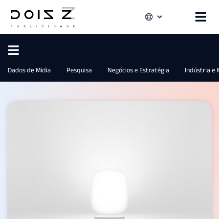
Dados de Mídia
Pesquisa
Negócios e Estratégia
Indústria e