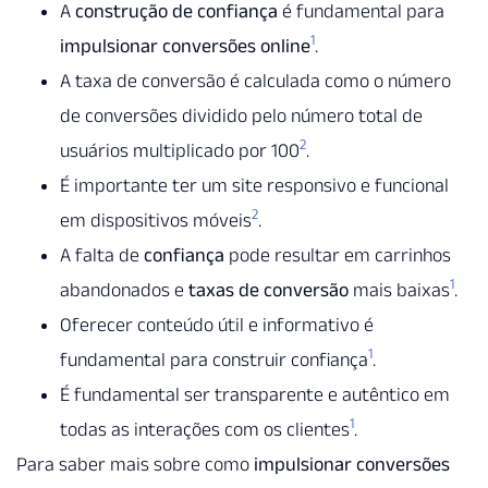
A
construção de confiança
é fundamental para
1
impulsionar conversões online
.
A taxa de conversão é calculada como o número
de conversões dividido pelo número total de
2
usuários multiplicado por 100
.
É importante ter um site responsivo e funcional
2
em dispositivos móveis
.
A falta de
confiança
pode resultar em carrinhos
1
abandonados e
taxas de conversão
mais baixas
.
Oferecer conteúdo útil e informativo é
1
fundamental para construir confiança
.
É fundamental ser transparente e autêntico em
1
todas as interações com os clientes
.
Para saber mais sobre como
impulsionar conversões