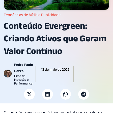
Tendências de Mídia e Publicidade
Conteúdo Evergreen:
Criando Ativos que Geram
Valor Contínuo
Pedro Paulo
13 de maio de 2025
Gazza
Head de
Inovação e
Performance
O
conteúdo evergreen
é fundamental para qualquer