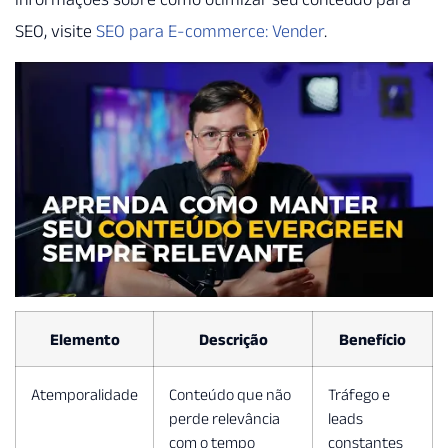
SEO, visite
SEO para E-commerce: Vender
.
Elemento
Descrição
Benefício
Atemporalidade
Conteúdo que não
Tráfego e
perde relevância
leads
com o tempo
constantes