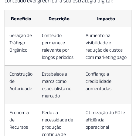
conteúdo evergreen para sua estratégia digital:
Benefício
Descrição
Impacto
Geração de
Conteúdo
Aumento na
Tráfego
permanece
visibilidade e
Orgânico
relevante por
redução de custos
longos períodos
com marketing pago
Construção
Estabelece a
Confiança e
de
marca como
credibilidade
Autoridade
especialista no
aumentadas
mercado
Economia
Reduz a
Otimização do ROI e
de
necessidade de
eficiência
Recursos
produção
operacional
contínua de