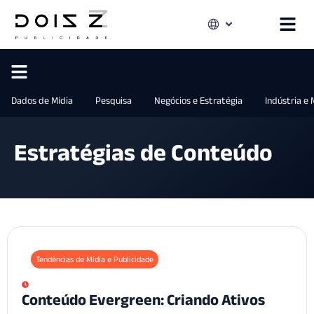
Dados de Mídia
Pesquisa
Negócios e Estratégia
Indústria e
Estratégias de Conteúdo
Tendências de Mídia e Publicidade
Conteúdo Evergreen: Criando Ativos