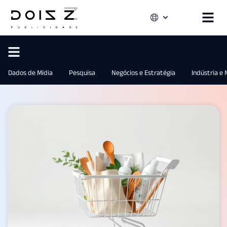
Dados de Mídia
Pesquisa
Negócios e Estratégia
Indústria e