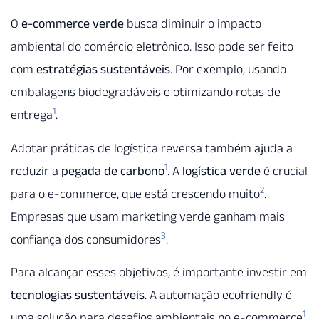
O
e-commerce verde
busca diminuir o impacto
ambiental do comércio eletrônico. Isso pode ser feito
com
estratégias sustentáveis
. Por exemplo, usando
embalagens biodegradáveis e otimizando rotas de
1
entrega
.
Adotar práticas de logística reversa também ajuda a
1
reduzir a
pegada de carbono
. A
logística verde
é crucial
2
para o e-commerce, que está crescendo muito
.
Empresas que usam marketing verde ganham mais
3
confiança dos consumidores
.
Para alcançar esses objetivos, é importante investir em
tecnologias sustentáveis
. A automação ecofriendly é
1
uma solução para desafios ambientais no e-commerce
.