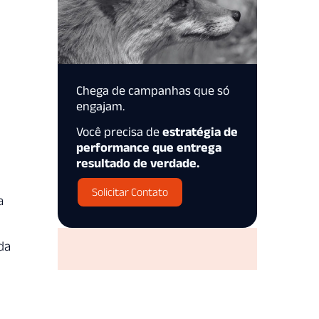
Chega de campanhas que só
engajam.
Você precisa de
estratégia de
performance que entrega
resultado de verdade.
Solicitar Contato
a
da