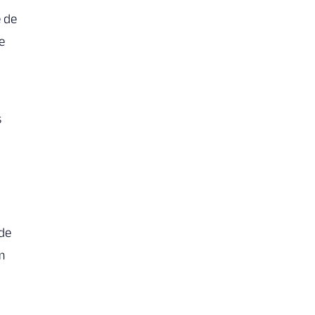
e de
e
s
 de
m