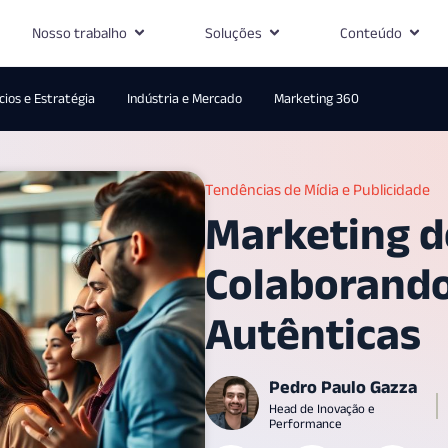
Nosso trabalho
Soluções
Conteúdo
ios e Estratégia
Indústria e Mercado
Marketing 360
Tendências de Mídia e Publicidade
Marketing de
Colaborand
Autênticas
Pedro Paulo Gazza
Head de Inovação e
Performance