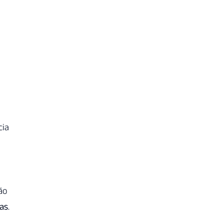
cia
ão
as
.