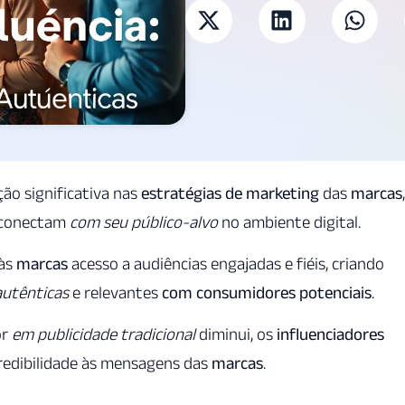
ão significativa nas
estratégias de marketing
das
marcas
,
 conectam
com seu público-alvo
no ambiente digital.
 às
marcas
acesso a audiências engajadas e fiéis, criando
autênticas
e relevantes
com consumidores potenciais
.
or
em publicidade tradicional
diminui, os
influenciadores
redibilidade às mensagens das
marcas
.