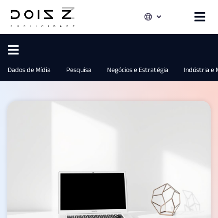
Dados de Mídia
Pesquisa
Negócios e Estratégia
Indústria e