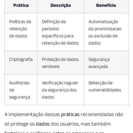
Prática
Descrição
Benefício
Políticas de
Definição de
Automatização
retenção
períodos
da anonimizacao
de dados
específicos para
ou exclusão de
retenção de dados
dados
Criptografia
Proteção de dados
Segurança
sensíveis
avançada
Auditorias
Verificação regular
Detecção de
de
da segurança dos
vulnerabilidades
segurança
dados
A implementação dessas
práticas
recomendadas não
só protege os
dados
dos usuários, mas também