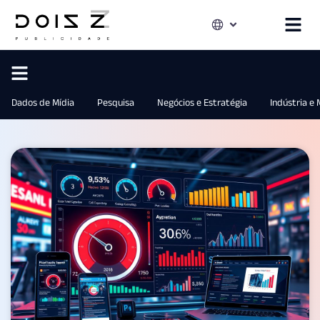
Dados de Mídia
Pesquisa
Negócios e Estratégia
Indústria e