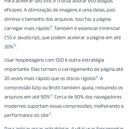
Para acelerar seu site, é crucial adotar estratégias
eficazes. A otimização de imagens é uma delas, pois
diminui o tamanho dos arquivos. Isso faz a página
11
carregar mais rápido
. Também é essencial minimizar
CSS e JavaScript, que podem acelerar a página em até
12
20%
.
Usar hospedagens com SSD é outra estratégia
importante. Elas tornam o carregamento da página até
11
20 vezes mais rápido que os discos rígidos
. A
compressão Gzip ou Brotli também ajuda, reduzindo os
11
arquivos em até 90%
. Cerca de 90% dos navegadores
modernos suportam essas compressões, melhorando a
11
performance do site
.
Para aplicar essas estratégias, é vital usar ferramentas