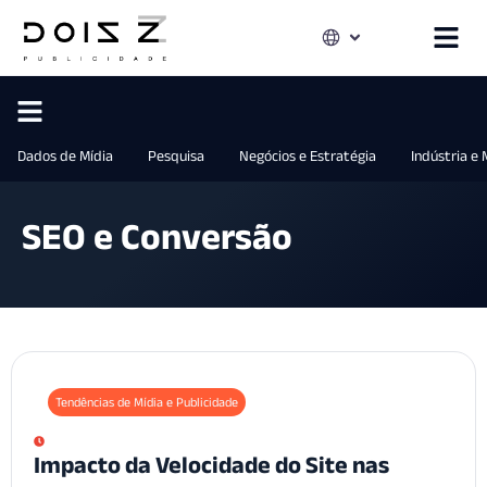
Dados de Mídia
Pesquisa
Negócios e Estratégia
Indústria e
SEO e Conversão
Tendências de Mídia e Publicidade
Impacto da Velocidade do Site nas