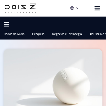
Dados de Mídia
Pesquisa
Negócios e Estratégia
Indústria e