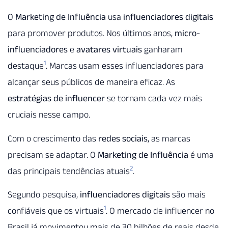
O
Marketing de Influência
usa
influenciadores digitais
para promover produtos. Nos últimos anos,
micro-
influenciadores
e
avatares virtuais
ganharam
1
destaque
. Marcas usam esses influenciadores para
alcançar seus públicos de maneira eficaz. As
estratégias de influencer
se tornam cada vez mais
cruciais nesse campo.
Com o crescimento das
redes sociais
, as marcas
precisam se adaptar. O
Marketing de Influência
é uma
2
das principais tendências atuais
.
Segundo pesquisa,
influenciadores digitais
são mais
1
confiáveis que os virtuais
. O mercado de influencer no
Brasil já movimentou mais de 30 bilhões de reais desde