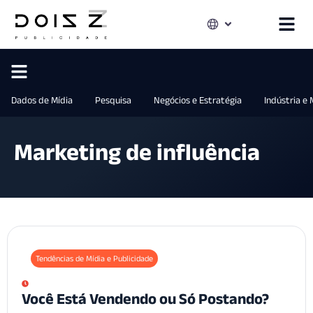
Dados de Mídia
Pesquisa
Negócios e Estratégia
Indústria e
Marketing de influência
Tendências de Mídia e Publicidade
Você Está Vendendo ou Só Postando?