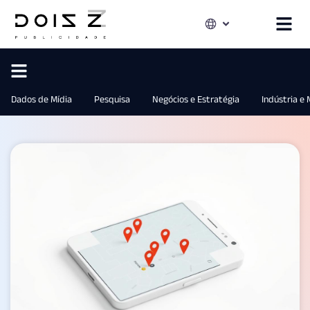
Dados de Mídia
Pesquisa
Negócios e Estratégia
Indústria e