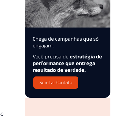
Chega de campanhas que só
engajam.
Você precisa de
estratégia de
performance que entrega
resultado de verdade.
Solicitar Contato
so