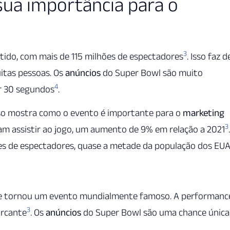
sua importância para o
3
tido, com mais de 115 milhões de espectadores
. Isso faz d
itas pessoas. Os
anúncios
do Super Bowl são muito
4
or 30 segundos
.
so mostra como o evento é importante para o
marketing
3
m assistir ao jogo, um aumento de 9% em relação a 2021
.
ões de espectadores, quase a metade da população dos EU
se tornou um evento mundialmente famoso. A performanc
3
arcante
. Os
anúncios
do Super Bowl são uma chance única