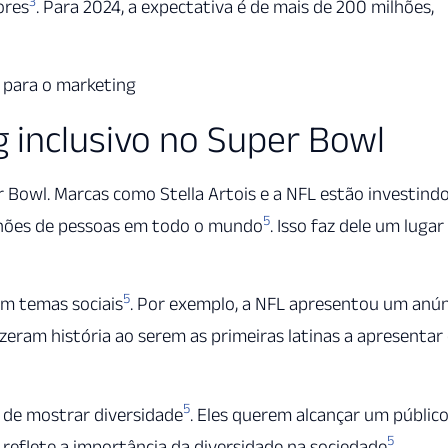
3
ores
. Para 2024, a expectativa é de mais de 200 milhões,
 para o marketing
 inclusivo no Super Bowl
 Bowl. Marcas como Stella Artois e a NFL estão investind
5
ilhões de pessoas em todo o mundo
. Isso faz dele um lugar
5
em temas sociais
. Por exemplo, a NFL apresentou um anú
izeram história ao serem as primeiras latinas a apresentar
5
de mostrar diversidade
. Eles querem alcançar um públic
5
reflete a importância da diversidade na sociedade
.