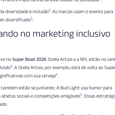
5
a diversidade e inclusão
. As marcas usam o evento para
5
is diversificado
.
ando no marketing inclusivo
ivo no
Super Bowl 2024
. Stella Artois e a NFL estão no cen
6
clusão
. A Stella Artois, por exemplo, está de volta ao Supe
6
ignificativas com sua cerveja
.
, também estão se juntando. A Bud Light usa humor para
6
 atletas sociais e competições amigáveis
. Essas estratég
ado.