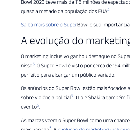
Bowl 2023 teve mais de 115 milhões de espectad
4
quase a metade da população dos EUA
.
Saiba mais sobre o Super
Bowl e sua importância
A evolução do marketing
O marketing inclusivo ganhou destaque no Super
5
nisso
. O Super Bowl é visto por cerca de 194 m
perfeito para alcançar um público variado.
Os anúncios do Super Bowl estão mais focados 
5
sobre violência policial
. J.Lo e Shakira também f
5
evento
.
As marcas veem o Super Bowl como uma chance 
5
mais variado
. A
evolução do marketing inclusivo