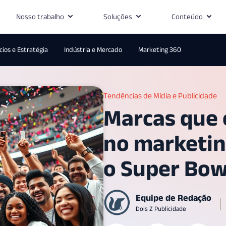
Nosso trabalho
Soluções
Conteúdo
ios e Estratégia
Indústria e Mercado
Marketing 360
Tendências de Mídia e Publicidade
Marcas que 
no marketin
o Super Bow
Equipe de Redação
Dois Z Publicidade