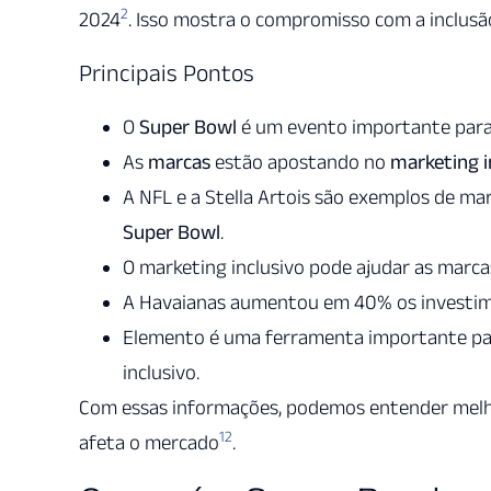
2
2024
. Isso mostra o compromisso com a inclusão
Principais Pontos
O
Super Bowl
é um evento importante par
As
marcas
estão apostando no
marketing i
A NFL e a Stella Artois são exemplos de ma
Super Bowl
.
O marketing inclusivo pode ajudar as marcas
A Havaianas aumentou em 40% os investim
Elemento é uma ferramenta importante pa
inclusivo.
Com essas informações, podemos entender melho
1
2
afeta o mercado
.