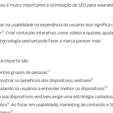
sso, é muito importante a
otimização de SEO para wearabl
sar na
usabilidade na experiência do usuário
. Isso significa
9
r
. Criar conteúdo interativo, como vídeos e quizzes, ajuda
ecnologia vestível
pode fazer a marca parecer mais
te importe são:
11
rentes grupos de pessoas
9
ostrar os benefícios dos dispositivos vestíveis
10
udando os usuários a entender melhor os dispositivos
sa dispositivos vestíveis exige uma estratégia cuidadosa
9
lico
. Ao focar em usabilidade, marketing de conteúdo e S
11
úblico
.