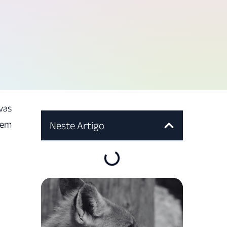
vas
 em
Neste Artigo