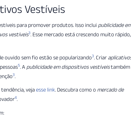
tivos Vestíveis
estíveis para promover produtos. Isso inclui
publicidade e
3
vos vestíveis
. Esse mercado está crescendo muito rápido,
3
 de ouvido sem fio estão se popularizando
. Criar
aplicativo
5
 pessoas
. A
publicidade em dispositivos vestíveis
também 
3
tenção
.
 tendência, veja
esse link
. Descubra como o
mercado de
4
ovador
.
m: