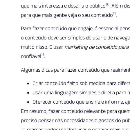
10
que mais interessa e desafia o público
. Além di
11
para que mais gente veja o seu conteúdo
.
Para fazer conteúdo que engaje, é essencial pen
o conteúdo deve ser simples de usar e de navega
muito nisso. E usar
marketing de conteúdo para t
11
confiável
.
Algumas dicas para fazer conteúdo que realmen
Criar conteúdo feito sob medida para dife
Usar uma linguagem simples e direta para m
Oferecer conteúdo que ensine e informe, aj
Em resumo, fazer conteúdo relevante para quem u
preciso pensar nas necessidades e gostos do púb
as marcas podem se destacar e engajar mais o p