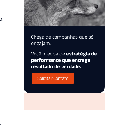
o.
Chega de campanhas que só
engajam.
Você precisa de
estratégia de
performance que entrega
resultado de verdade.
Solicitar Contato
.