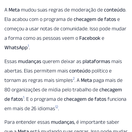
A
Meta
mudou suas regras de moderação de
conteúdo
.
Ela acabou com o programa de
checagem de fatos
e
começou a usar notas de comunidade. Isso pode mudar
a forma como as pessoas veem o
Facebook
e
1
WhatsApp
.
Essas
mudanças
querem deixar as
plataformas
mais
abertas. Elas permitem mais
conteúdo
político e
2
tornam as regras mais simples
. A
Meta
paga mais de
80 organizações de mídia pelo trabalho de
checagem
1
de fatos
. E o programa de
checagem de fatos
funciona
1
2
em mais de 26 idiomas
.
Para entender essas
mudanças
, é importante saber
que a
Meta
está mudando suas regras. Isso pode mudar