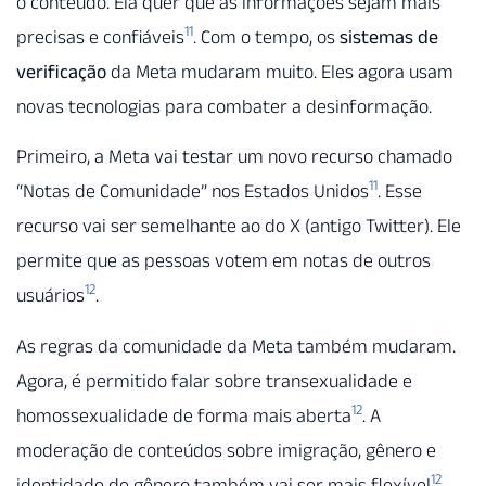
o conteúdo. Ela quer que as informações sejam mais
11
precisas e confiáveis
. Com o tempo, os
sistemas de
verificação
da Meta mudaram muito. Eles agora usam
novas tecnologias para combater a desinformação.
Primeiro, a Meta vai testar um novo recurso chamado
11
“Notas de Comunidade” nos Estados Unidos
. Esse
recurso vai ser semelhante ao do X (antigo Twitter). Ele
permite que as pessoas votem em notas de outros
12
usuários
.
As regras da comunidade da Meta também mudaram.
Agora, é permitido falar sobre transexualidade e
12
homossexualidade de forma mais aberta
. A
moderação de conteúdos sobre imigração, gênero e
12
identidade de gênero também vai ser mais flexível
.