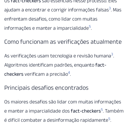
Os
fact-checkers
são essenciais nesse processo. Eles
3
ajudam a encontrar e corrigir informações falsas
. Mas
enfrentam desafios, como lidar com muitas
5
informações e manter a imparcialidade
.
Como funcionam as verificações atualmente
3
As verificações usam tecnologia e revisão humana
.
Algoritmos identificam padrões, enquanto
fact-
4
checkers
verificam a precisão
.
Principais desafios encontrados
Os maiores desafios são lidar com muitas informações
5
e manter a imparcialidade dos
fact-checkers
. Também
5
é difícil combater a desinformação rapidamente
.