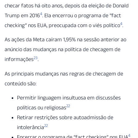
checar fatos há oito anos, depois da eleição de Donald
4
Trump em 2016
. Ela encerrou o programa de “fact
4
checking” nos EUA, preocupada com o viés político
.
As ações da Meta caíram 1,95% na sessão anterior ao
anúncio das mudanças na política de checagem de
23
informações
.
As principais mudanças nas regras de checagem de
conteúdo são:
Permitir linguagem insultuosa em discussões
22
políticas ou religiosas
Retirar restrições sobre autoadmissão de
22
intolerância
4
Encerrar o programa de “fact checking” nos EUA