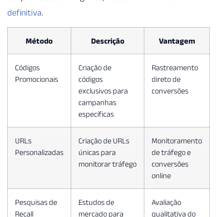
definitiva
.
Método
Descrição
Vantagem
Códigos
Criação de
Rastreamento
Promocionais
códigos
direto de
exclusivos para
conversões
campanhas
específicas
URLs
Criação de URLs
Monitoramento
Personalizadas
únicas para
de tráfego e
monitorar tráfego
conversões
online
Pesquisas de
Estudos de
Avaliação
Recall
mercado para
qualitativa do