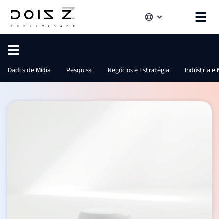
Dados de Mídia
Pesquisa
Negócios e Estratégia
Indústria e