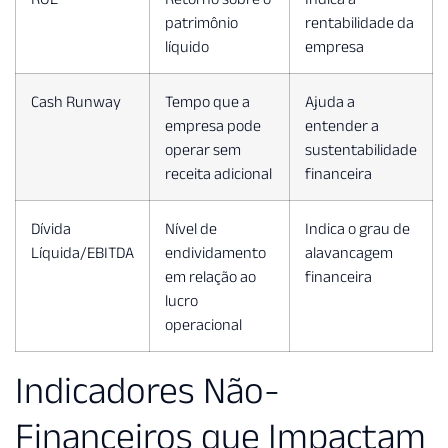
patrimônio
rentabilidade da
líquido
empresa
Cash Runway
Tempo que a
Ajuda a
empresa pode
entender a
operar sem
sustentabilidade
receita adicional
financeira
Dívida
Nível de
Indica o grau de
Líquida/EBITDA
endividamento
alavancagem
em relação ao
financeira
lucro
operacional
Indicadores Não-
Financeiros que Impactam