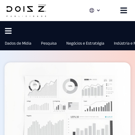
Dados de Mídia
Pesquisa
Negócios e Estratégia
Indústria e