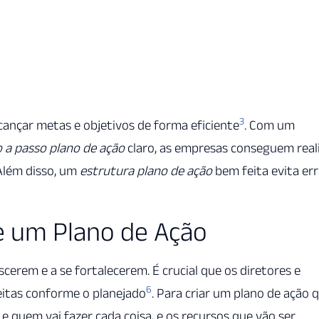
:
3
cançar metas e objetivos de forma eficiente
. Com um
 a passo plano de ação
claro, as empresas conseguem real
 Além disso, um
estrutura plano de ação
bem feita evita er
e um Plano de Ação
erem e a se fortalecerem. É crucial que os diretores e
6
eitas conforme o planejado
. Para criar um plano de ação 
s e quem vai fazer cada coisa, e os recursos que vão ser