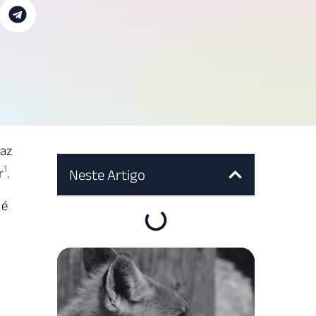
faz
1
r
.
Neste Artigo
 é