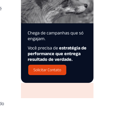
é
Chega de campanhas que só
engajam.
Você precisa de
estratégia de
performance que entrega
resultado de verdade.
Solicitar Contato
 do