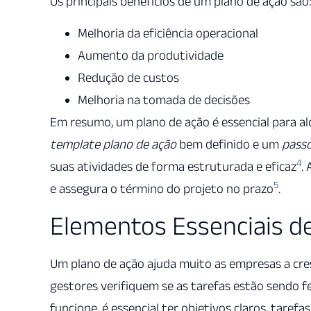
Os principais benefícios de um plano de ação são
Melhoria da eficiência operacional
Aumento da produtividade
Redução de custos
Melhoria na tomada de decisões
Em resumo, um plano de ação é essencial para al
template plano de ação
bem definido e um
passo
4
suas atividades de forma estruturada e eficaz
.
5
e assegura o término do projeto no prazo
.
Elementos Essenciais d
Um plano de ação ajuda muito as empresas a cresc
gestores verifiquem se as tarefas estão sendo f
funcione, é essencial ter objetivos claros, tarefa