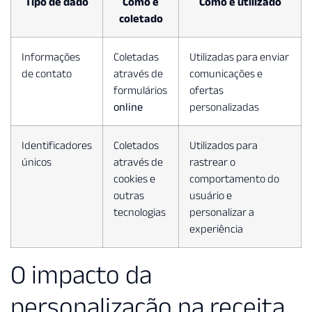
Tipo de dado
Como é
Como é utilizado
coletado
Informações
Coletadas
Utilizadas para enviar
de contato
através de
comunicações e
formulários
ofertas
online
personalizadas
Identificadores
Coletados
Utilizados para
únicos
através de
rastrear o
cookies e
comportamento do
outras
usuário e
tecnologias
personalizar a
experiência
O impacto da
personalização na receita