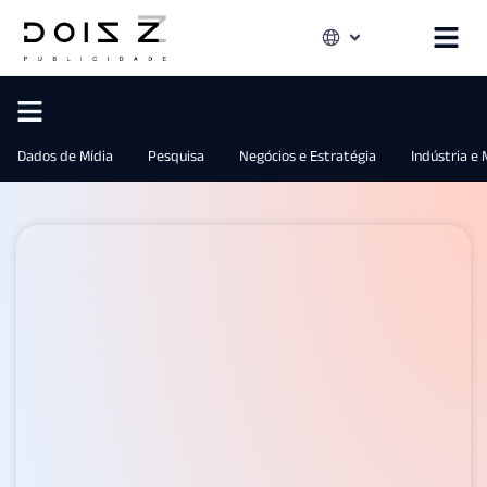
Dados de Mídia
Pesquisa
Negócios e Estratégia
Indústria e