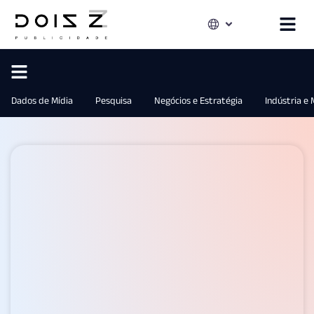
Dados de Mídia
Pesquisa
Negócios e Estratégia
Indústria e