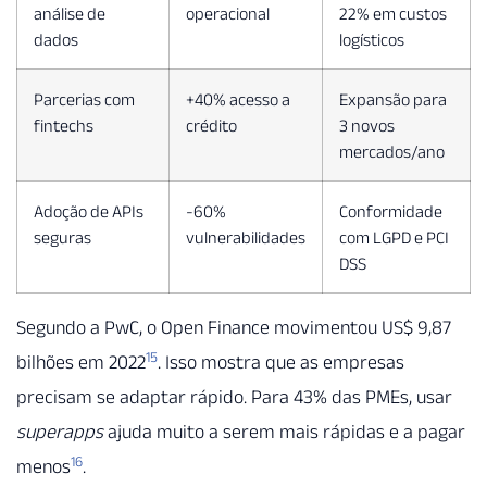
análise de
operacional
22% em custos
dados
logísticos
Parcerias com
+40% acesso a
Expansão para
fintechs
crédito
3 novos
mercados/ano
Adoção de APIs
-60%
Conformidade
seguras
vulnerabilidades
com LGPD e PCI
DSS
Segundo a PwC, o Open Finance movimentou US$ 9,87
15
bilhões em 2022
. Isso mostra que as empresas
precisam se adaptar rápido. Para 43% das PMEs, usar
superapps
ajuda muito a serem mais rápidas e a pagar
16
menos
.