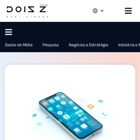
Dados de Mídia
Pesquisa
Negócios e Estratégia
Indústria e