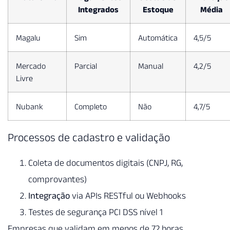
Integrados
Estoque
Média
Magalu
Sim
Automática
4,5/5
Mercado
Parcial
Manual
4,2/5
Livre
Nubank
Completo
Não
4,7/5
Processos de cadastro e validação
Coleta de documentos digitais (CNPJ, RG,
comprovantes)
Integração
via APIs RESTful ou Webhooks
Testes de segurança PCI DSS nível 1
Empresas que validam em menos de 72 horas