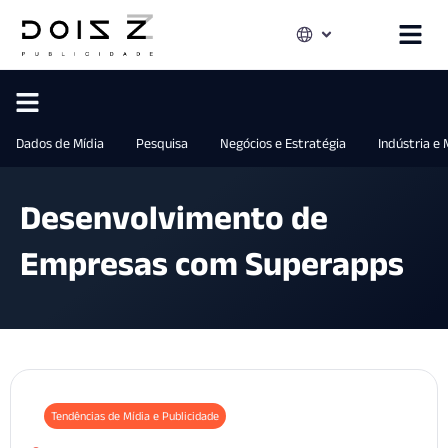
Dados de Mídia
Pesquisa
Negócios e Estratégia
Indústria e
Desenvolvimento de
Empresas com Superapps
Tendências de Mídia e Publicidade