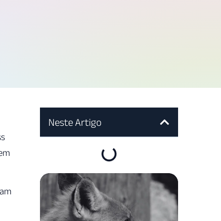
Neste Artigo
ss
rem
sam