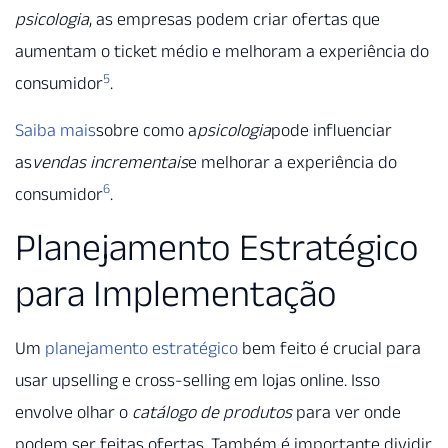
psicologia
, as empresas podem criar ofertas que
aumentam o ticket médio e melhoram a experiência do
5
consumidor
.
Saiba mais
sobre como a
psicologia
pode influenciar
as
vendas incrementais
e melhorar a experiência do
6
consumidor
.
Planejamento Estratégico
para Implementação
Um
planejamento estratégico
bem feito é crucial para
usar upselling e cross-selling em lojas online. Isso
envolve olhar o
catálogo de produtos
para ver onde
podem ser feitas ofertas. Também é importante dividir