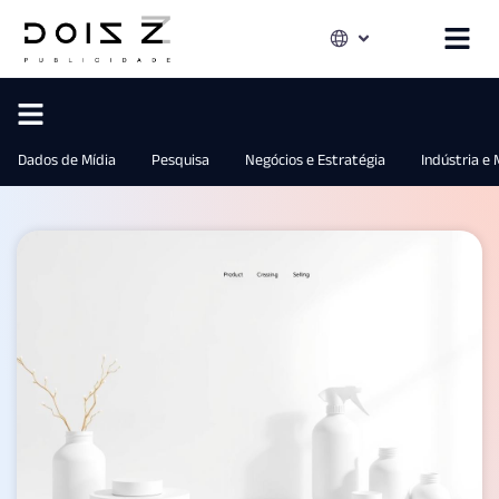
Dados de Mídia
Pesquisa
Negócios e Estratégia
Indústria e