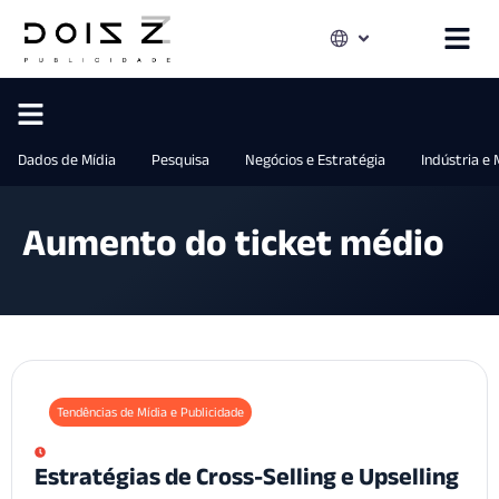
Dados de Mídia
Pesquisa
Negócios e Estratégia
Indústria e
Aumento do ticket médio
Tendências de Mídia e Publicidade
Estratégias de Cross-Selling e Upselling