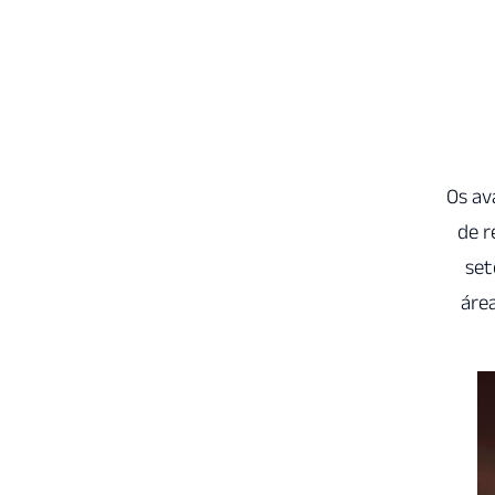
Os av
de r
set
áre