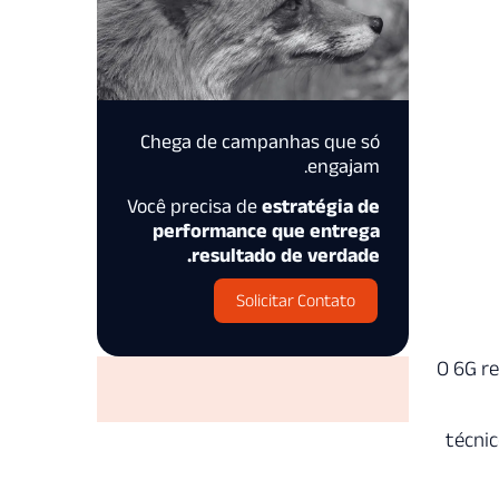
Chega de campanhas que só
engajam.
Você precisa de
estratégia de
performance que entrega
resultado de verdade.
Solicitar Contato
O 6G re
técnic