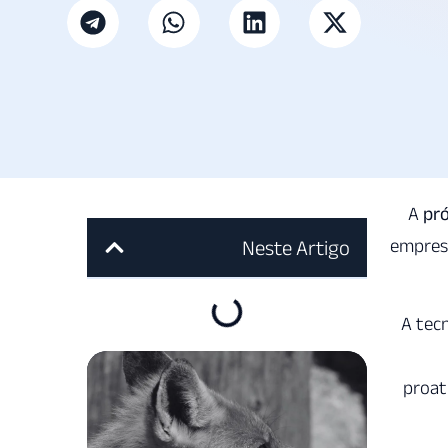
A
pr
empresa
Neste Artigo
A tec
proat