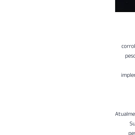
corro
pesq
imple
Atualmen
Su
pe