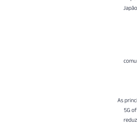
Japão
comun
As princ
5G of
reduz