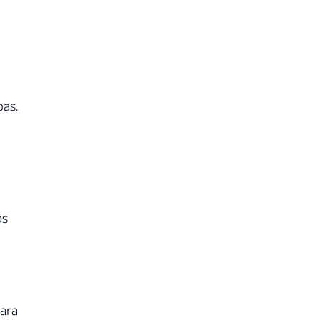
oas.
as
para