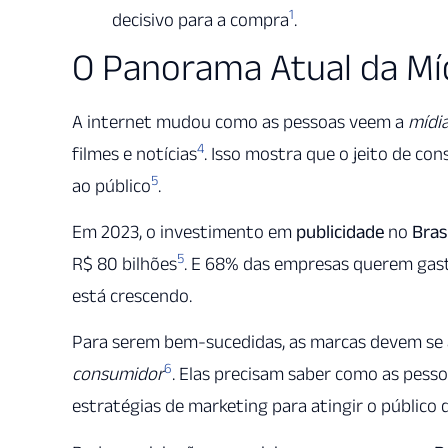
1
decisivo para a compra
.
O Panorama Atual da Míd
A internet mudou como as pessoas veem a
mídia
4
filmes e notícias
. Isso mostra que o jeito de c
5
ao público
.
Em 2023, o investimento em
publicidade
no
Brasi
5
R$ 80 bilhões
. E 68% das empresas querem gas
está crescendo.
Para serem bem-sucedidas, as marcas devem se 
6
consumidor
. Elas precisam saber como as pes
estratégias de marketing para atingir o público 