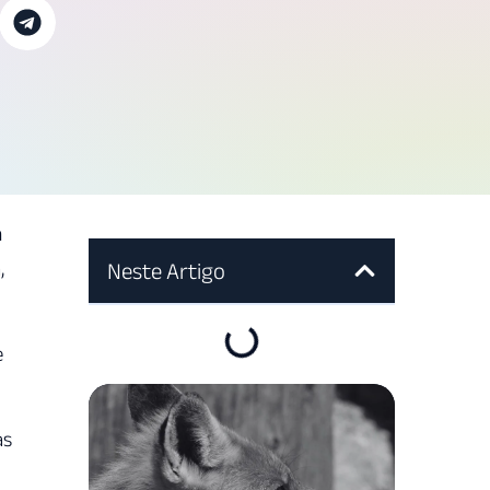
m
,
Neste Artigo
e
as