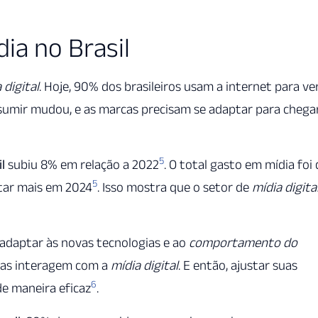
ia no Brasil
 digital
. Hoje, 90% dos brasileiros usam a internet para ve
onsumir mudou, e as marcas precisam se adaptar para chega
5
l
subiu 8% em relação a 2022
. O total gasto em mídia foi
5
tar mais em 2024
. Isso mostra que o setor de
mídia digita
adaptar às novas tecnologias e ao
comportamento do
soas interagem com a
mídia digital
. E então, ajustar suas
6
de maneira eficaz
.