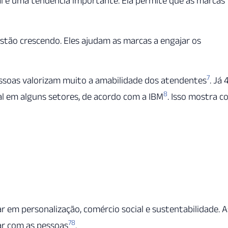
ial é uma tendência importante. Ela permite que as marcas
ão crescendo. Eles ajudam as marcas a engajar os
7
soas valorizam muito a amabilidade dos atendentes
. Já
8
ial em alguns setores, de acordo com a IBM
. Isso mostra 
r em personalização, comércio social e sustentabilidade. A
7
8
ar com as pessoas
.