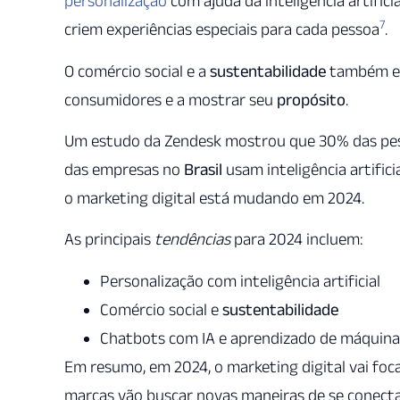
personalização
com ajuda da inteligência artific
7
criem experiências especiais para cada pessoa
.
O comércio social e a
sustentabilidade
também est
consumidores e a mostrar seu
propósito
.
Um estudo da Zendesk mostrou que 30% das pes
das empresas no
Brasil
usam inteligência artific
o marketing digital está mudando em 2024.
As principais
tendências
para 2024 incluem:
Personalização com inteligência artificial
Comércio social e
sustentabilidade
Chatbots com IA e aprendizado de máquina
Em resumo, em 2024, o marketing digital vai foca
marcas vão buscar novas maneiras de se conect