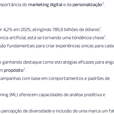
2
importância do
marketing digital
e da
personalização
.
1
r 4,2% em 2025, atingindo 785,9 bilhões de dólares
.
1
ência artificial, está se tornando uma tendência chave
.
são fundamentais para criar experiências únicas para cada
 ganhando destaque como estratégias eficazes para enga
2
om
propósito
.
ar campanhas com base em comportamentos e padrões de
earning (ML) oferecem capacidades de análise preditiva e
percepção de diversidade e inclusão de uma marca um fa