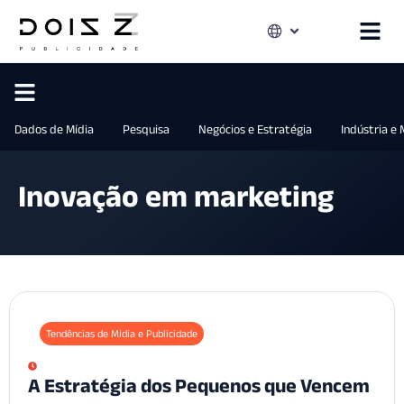
Dados de Mídia
Pesquisa
Negócios e Estratégia
Indústria e
Inovação em marketing
Tendências de Mídia e Publicidade
A Estratégia dos Pequenos que Vencem